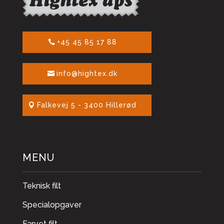
+45 45 85 17 88
info@hightex.dk
Falkevej 5 - 3400 Hillerød
MENU
Teknisk filt
Specialopgaver
Farvet filt