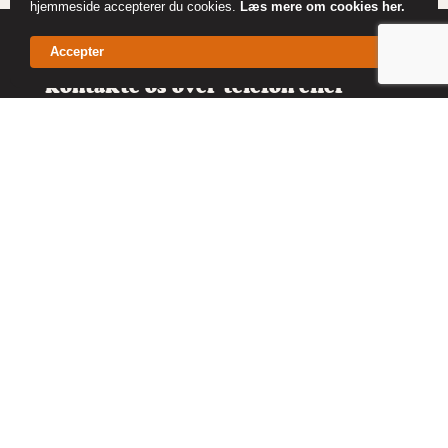
hjemmeside accepterer du cookies.
Læs mere om cookies her.
Accepter
Hvis du har spørgsmål kan du
kontakte os over telefon eller
email
RING PÅ 45 85 17 88
SEND OS EN BESKED