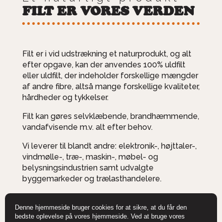
FILT ER VORES VERDEN
Filt er i vid udstrækning et naturprodukt, og alt
efter opgave, kan der anvendes 100% uldfilt
eller uldfilt, der indeholder forskellige mængder
af andre fibre, altså mange forskellige kvaliteter,
hårdheder og tykkelser.
Filt kan gøres selvklæbende, brandhæmmende,
vandafvisende m.v. alt efter behov.
Vi leverer til blandt andre: elektronik-, højttaler-,
vindmølle-, træ-, maskin-, møbel- og
belysningsindustrien samt udvalgte
byggemarkeder og trælasthandelere.
Denne hjemmeside bruger cookies for at sikre, at du får den
bedste oplevelse på vores hjemmeside. Ved at bruge vores