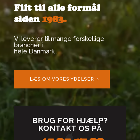
Filt til alle formål
siden
1983.
Vi leverer til mange forskellige
brancher i
hele
Danmark
.
LÆS OM VORES YDELSER
BRUG FOR HJÆLP?
KONTAKT OS PÅ