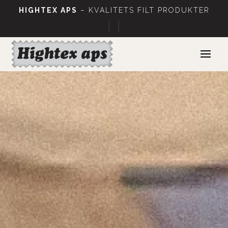
HIGHTEX APS
– KVALITETS FILT PRODUKTER
|
|