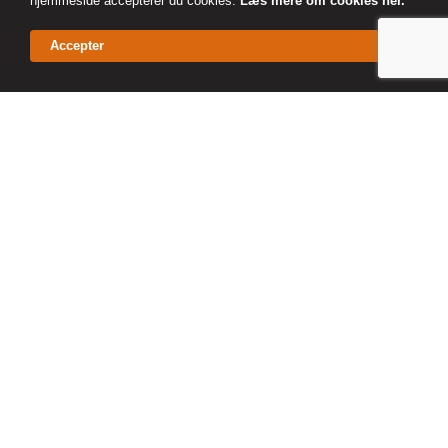
hjemmeside accepterer du cookies.
Læs mere om cookies her.
Kontakt
Accepter
ÅBNINGSTIDER
Hvis du har nogle spørgsmål er du altid
velkommen til at kontake os på enten mail eller
telefon
45 85 17 88
info@hightex.dk
Falkevej 5 – 3400 Hillerød
Mandag – Fredag: 08.30 – 16.00
Lørdag: Lukket